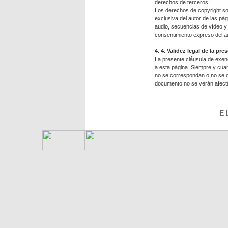
derechos de terceros!
Los derechos de copyright sob
exclusiva del autor de las pá
audio, secuencias de vídeo y 
consentimiento expreso del au
4. 4. Validez legal de la p
La presente cláusula de exenc
a esta página. Siempre y cua
no se correspondan o no se c
documento no se verán afecta
E 