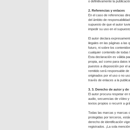
o definitivamente la publicació
2. Referencias y enlaces
En el caso de referencias dire
del ámbito de responsabilidad 
supuesto de que el autor tuvie
impedir su uso en el supuesto
El autor declara expresament
ilegales en las páginas a las 
futuro, ni sobre los contenid
cualquier contenido de todas 
Esta declaración es válida par
propia, así como para datos in
puestos a disposición por el 
remitido será responsable de 
originados por el uso o no us
través de enlaces a la publica
3. 3. Derecho de autor y de 
El autor procura respetar en 
audio, secuencias de vídeo y 
textos propios o recurrir a gr
Todas las marcas y marcas co
protegidas por terceros, están
derecho de identificación vig
registrados. ¡La sola menció