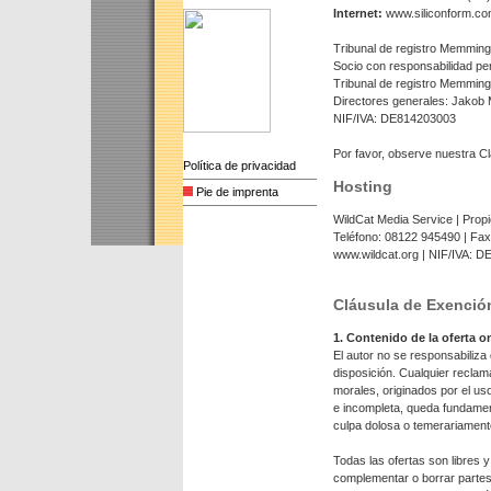
Internet:
www.siliconform.co
Tribunal de registro Memmin
Socio con responsabilidad pe
Tribunal de registro Memmin
Directores generales: Jakob M
NIF/IVA: DE814203003
Por favor, observe nuestra C
Política de privacidad
Hosting
Pie de imprenta
WildCat Media Service | Prop
Teléfono: 08122 945490 | Fax:
www.wildcat.org | NIF/IVA: D
Cláusula de Exenció
1. Contenido de la oferta o
El autor no se responsabiliza d
disposición. Cualquier reclam
morales, originados por el uso
e incompleta, queda fundamen
culpa dolosa o temerariament
Todas las ofertas son libres 
complementar o borrar partes 