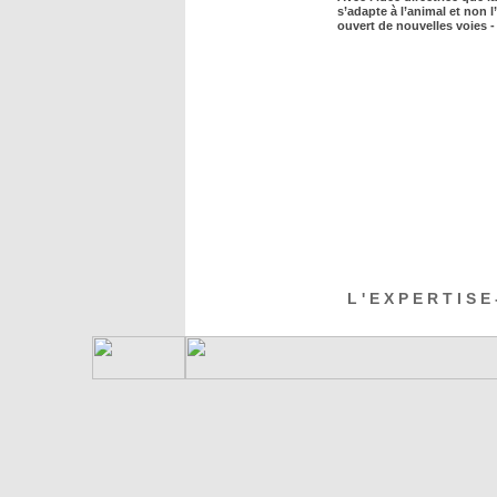
s’adapte à l’animal et non l
ouvert de nouvelles voies - 
L ' E X P E R T I S E