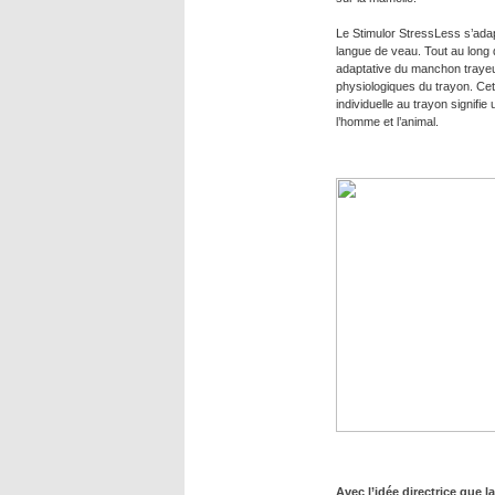
Le Stimulor StressLess s’ad
langue de veau. Tout au long de
adaptative du manchon trayeu
physiologiques du trayon. Cett
individuelle au trayon signifie
l’homme et l’animal.
Avec l’idée directrice que l