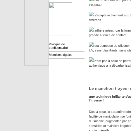
une traite complète pour t
troupeau
s’adapte activement aux ta
diverses
adhère mieux, car la form
grande surface de contact
Politique de
est composé de silicone ré
confidentialité
UV, sans plastifiants, sans st
Mentions légales
n’est pas à base de pétrol
authentique à la décarbonisat
Le manchon trayeur r
une technique brillante s’a
l’inverse !
Dès la pose, le caractère déro
facilité de manipulation se fon
du silicone, augmentée par s
sensibles et maintient le gobel
sur la mamelle.