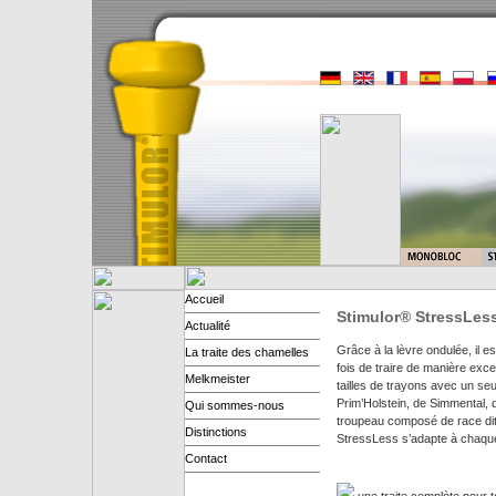
Accueil
Stimulor® StressLes
Actualité
Grâce à la lèvre ondulée, il e
La traite des chamelles
fois de traire de manière exc
Melkmeister
tailles de trayons avec un se
Prim’Holstein, de Simmental,
Qui sommes-nous
troupeau composé de race dite
Distinctions
StressLess s’adapte à chaq
Contact