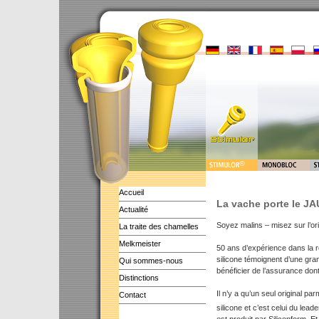
Accueil
La vache porte le J
Actualité
Soyez malins – misez sur l’ori
La traite des chamelles
Melkmeister
50 ans d’expérience dans la r
silicone témoignent d’une gr
Qui sommes-nous
bénéficier de l’assurance don
Distinctions
Il n’y a qu’un seul original p
Contact
silicone et c’est celui du lead
est produit par Siliconform. Et