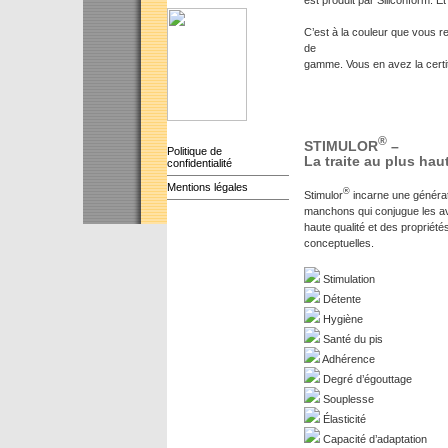
C’est à la couleur que vous r
de
gamme. Vous en avez la certit
®
STIMULOR
–
Politique de
La traite au plus hau
confidentialité
Mentions légales
®
Stimulor
incarne une générat
manchons qui conjugue les av
haute qualité et des propriét
conceptuelles.
Stimulation
Détente
Hygiène
Santé du pis
Adhérence
Degré d’égouttage
Souplesse
Élasticité
Capacité d’adaptation